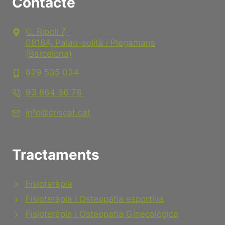
Contacte
C. Ripoll 7,
08184, Palau-solità i Plegamans
(Barcelona)
629 535 034
93 864 36 78
info@criscat.cat
Tractaments
Fisioteràpia
Fisioteràpia i Osteopatia esportiva
Fisioteràpia i Osteopatia Ginecològica