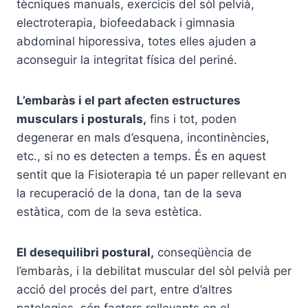
tècniques manuals, exercicis del sòl pelvià,
electroterаpia, biofeedaback i gimnаsia
abdominal hiporessiva, totes elles ajuden a
aconseguir la integritat física del periné.
L’embar
às i el part afecten estructures
musculars i posturals,
fins i tot, poden
degenerar en mals d’esquena, incontinències,
etc., si no es detecten a temps. És en aquest
sentit que la Fisioterаpia té un paper rellevant en
la recuperació de la dona, tan de la seva
estàtica, com de la seva estètica.
El desequilibri postural,
conseqüència de
l’embaràs, i la debilitat muscular del sòl pelvià per
acció del procés del part, entre d’altres
patologies, són factors rellevants en el