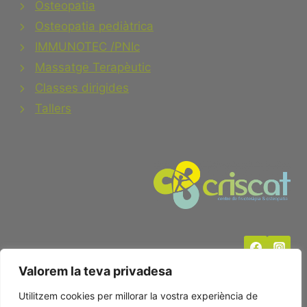
Osteopatia
Osteopatia pediàtrica
IMMUNOTEC /PNIc
Massatge Terapèutic
Classes dirigides
Tallers
Valorem la teva privadesa
Utilitzem cookies per millorar la vostra experiència de
© 2026 Criscat